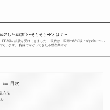
を勉強した感想①〜そもそもFPとは？〜
FP3級の試験を受けてきました。 現代は、医師の85%以上がお金につい
れています。 内線でかかってきた不動産業者か…
目次
強方法
らい