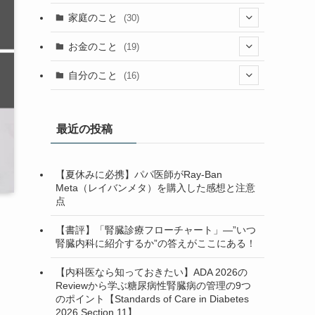
(23)
(13)
(9)
(1)
(2)
家庭のこと
(30)
(2)
(7)
(1)
(3)
(2)
(1)
(13)
お金のこと
(19)
(5)
(1)
(2)
(7)
(4)
(7)
(12)
(4)
自分のこと
(16)
(4)
(6)
(37)
(2)
(1)
(6)
(4)
(6)
(5)
(1)
(7)
(1)
最近の投稿
(5)
(13)
(1)
(3)
(2)
【夏休みに必携】パパ医師がRay-Ban
(1)
(10)
(2)
(1)
(2)
Meta（レイバンメタ）を購入した感想と注意
点
(1)
(3)
(1)
(1)
(3)
(1)
(1)
【書評】「腎臓診療フローチャート」—”いつ
腎臓内科に紹介するか”の答えがここにある！
(4)
【内科医なら知っておきたい】ADA 2026の
(3)
Reviewから学ぶ糖尿病性腎臓病の管理の9つ
のポイント【Standards of Care in Diabetes
(1)
2026 Section 11】