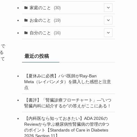
(23)
(13)
(9)
(1)
(2)
家庭のこと
(30)
(2)
(7)
(1)
(3)
(2)
(1)
(13)
お金のこと
(19)
(5)
(1)
(2)
(7)
(4)
(7)
(12)
(4)
自分のこと
(16)
(4)
(6)
(37)
(2)
(1)
(6)
(4)
(6)
）で
る
(5)
(1)
(7)
(1)
最近の投稿
(5)
して
(13)
(1)
(3)
(2)
【夏休みに必携】パパ医師がRay-Ban
(1)
(10)
(2)
(1)
(2)
Meta（レイバンメタ）を購入した感想と注意
点
(1)
(3)
(1)
(1)
(3)
(1)
(1)
【書評】「腎臓診療フローチャート」—”いつ
腎臓内科に紹介するか”の答えがここにある！
(4)
【内科医なら知っておきたい】ADA 2026の
(3)
Reviewから学ぶ糖尿病性腎臓病の管理の9つ
のポイント【Standards of Care in Diabetes
(1)
2026 Section 11】