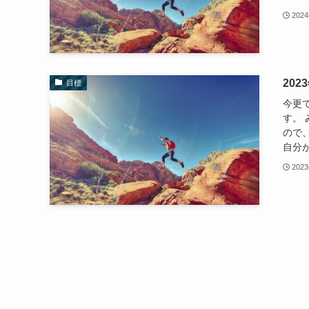
202
202
目標
今更で
す。
ので
自分が
202