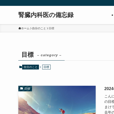
腎臓内科医の備忘録
ホーム
自分のこと
目標
目標
– category –
自分のこと
目標
202
目標
こんに
の目
まけ
去年の