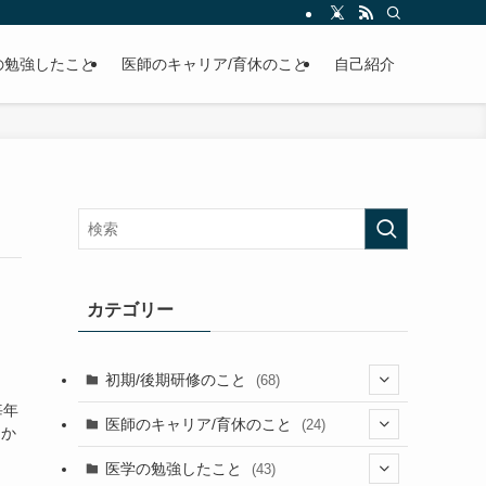
の勉強したこと
医師のキャリア/育休のこと
自己紹介
カテゴリー
初期/後期研修のこと
(68)
毎年
(26)
医師のキャリア/育休のこと
(24)
にか
、
(2)
(36)
(1)
医学の勉強したこと
(43)