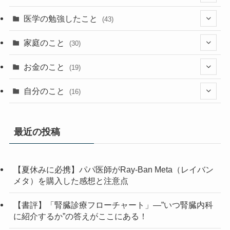
(2)
(36)
(1)
医学の勉強したこと
(43)
(23)
(13)
(9)
(1)
(2)
家庭のこと
(30)
(2)
(7)
(1)
(3)
(2)
(1)
(13)
お金のこと
(19)
(5)
(1)
(2)
(7)
(4)
(7)
(12)
(4)
自分のこと
(16)
(4)
(6)
(6)
(37)
(2)
(1)
(6)
(4)
(5)
(1)
(7)
最近の投稿
(1)
(5)
(13)
(1)
(3)
(2)
【夏休みに必携】パパ医師がRay-Ban Meta（レイバン
(1)
(10)
(2)
(1)
メタ）を購入した感想と注意点
(2)
(1)
(3)
(1)
(1)
【書評】「腎臓診療フローチャート」—”いつ腎臓内科
に紹介するか”の答えがここにある！
(3)
(1)
(1)