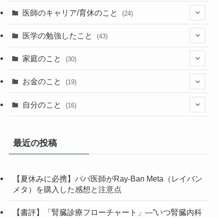
(26)
医師のキャリア/育休のこと
(24)
(2)
(36)
(1)
医学の勉強したこと
(43)
(23)
(13)
(9)
(1)
(2)
家庭のこと
(30)
(2)
(7)
(1)
(3)
(2)
(1)
(13)
お金のこと
(19)
(5)
(1)
(2)
(7)
(4)
(7)
(12)
(4)
自分のこと
(16)
(4)
(6)
(6)
(37)
(2)
(1)
(6)
(4)
(5)
(1)
(7)
最近の投稿
(1)
(5)
(13)
(1)
(3)
(2)
【夏休みに必携】パパ医師がRay-Ban Meta（レイバン
(1)
(10)
(2)
(1)
メタ）を購入した感想と注意点
(2)
(1)
(3)
(1)
(1)
【書評】「腎臓診療フローチャート」—”いつ腎臓内科