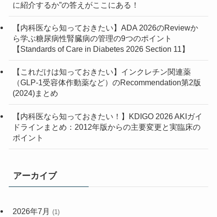
に紹介するか”の答えがここにある！
(3)
(1)
(1)
(4)
【内科医なら知っておきたい】ADA 2026のReviewか
ら学ぶ糖尿病性腎臓病の管理の9つのポイント
(3)
【Standards of Care in Diabetes 2026 Section 11】
(1)
【これだけは知っておきたい】インクレチン関連薬
（GLP-1受容体作動薬など）のRecommendation第2版
(2)
(2024)まとめ
(7)
【内科医なら知っておきたい！】KDIGO 2026 AKIガイ
ドラインまとめ：2012年版からの主要変更と実臨床の
(2)
ポイント
アーカイブ
2026年7月
(1)