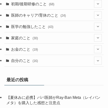
初期/後期研修のこと
(68)
(26)
医師のキャリア/育休のこと
(24)
(2)
(36)
(1)
医学の勉強したこと
(43)
(23)
(13)
(9)
(1)
(2)
家庭のこと
(30)
(2)
(7)
(1)
(3)
(2)
(1)
(13)
お金のこと
(19)
(5)
(1)
(2)
(7)
(4)
(7)
(12)
(4)
自分のこと
(16)
(4)
(6)
(6)
(37)
(2)
(1)
(6)
(4)
(5)
(1)
(7)
最近の投稿
(1)
(5)
(13)
(1)
(3)
(2)
【夏休みに必携】パパ医師がRay-Ban Meta（レイバン
(1)
(10)
(2)
(1)
メタ）を購入した感想と注意点
(2)