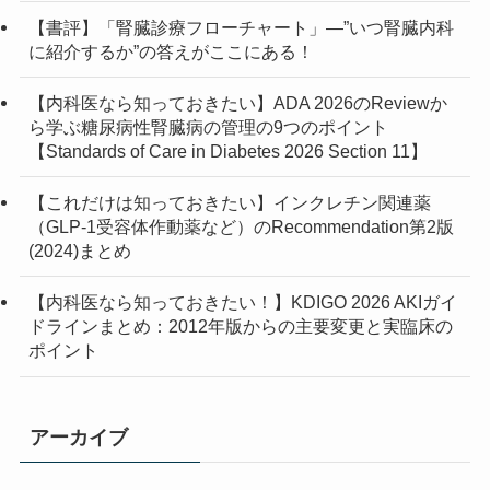
(1)
(3)
(1)
(1)
【書評】「腎臓診療フローチャート」—”いつ腎臓内科
に紹介するか”の答えがここにある！
(3)
(1)
(1)
(4)
【内科医なら知っておきたい】ADA 2026のReviewか
ら学ぶ糖尿病性腎臓病の管理の9つのポイント
(3)
【Standards of Care in Diabetes 2026 Section 11】
(1)
【これだけは知っておきたい】インクレチン関連薬
（GLP-1受容体作動薬など）のRecommendation第2版
(2)
(2024)まとめ
(7)
【内科医なら知っておきたい！】KDIGO 2026 AKIガイ
ドラインまとめ：2012年版からの主要変更と実臨床の
(2)
ポイント
アーカイブ