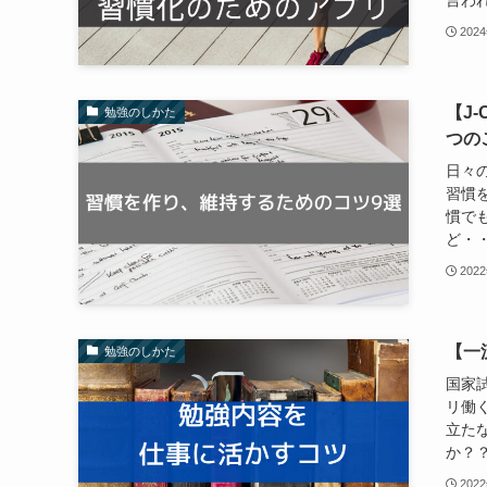
言われ
202
【J
勉強のしかた
つの
日々
習慣
慣で
ど・・
202
【一
勉強のしかた
国家
リ働
立た
か？？
202