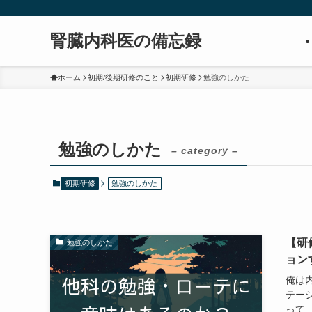
腎臓内科医の備忘録
ホーム
初期/後期研修のこと
初期研修
勉強のしかた
勉強のしかた
– category –
初期研修
勉強のしかた
【研
勉強のしかた
ョン
俺は
テーシ
って