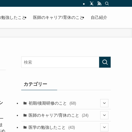
の勉強したこと
医師のキャリア/育休のこと
自己紹介
カテゴリー
シ
初期/後期研修のこと
(68)
(26)
医師のキャリア/育休のこと
(24)
ー
ま
(2)
(36)
(1)
医学の勉強したこと
(43)
集め