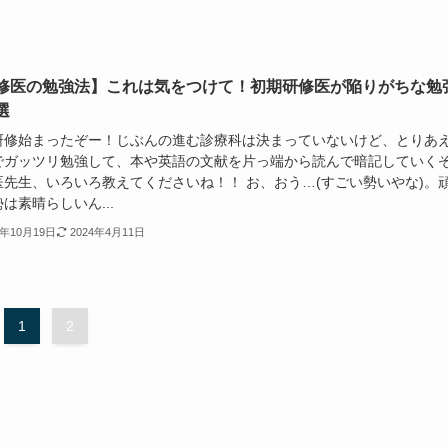
修医の勉強法】これは気をつけて！初期研修医が陥りがちな勉
選
研修始まったぞー！じぶんの進む診療科は決まっていないけど、とりあ
でガッツリ勉強して、本や英語の文献を片っ端から読んで暗記していく
医先生、いろいろ教えてくださいね！！ お、おう…(すごい勢いやな)。
は素晴らしいん...
1年10月19日
2024年4月11日
1
2