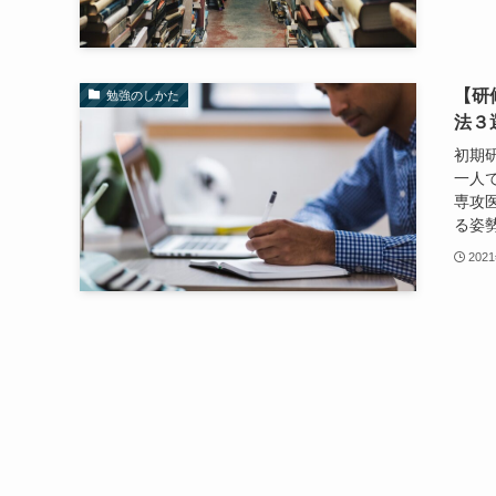
【研
勉強のしかた
法３
初期
一人
専攻
る姿勢
202