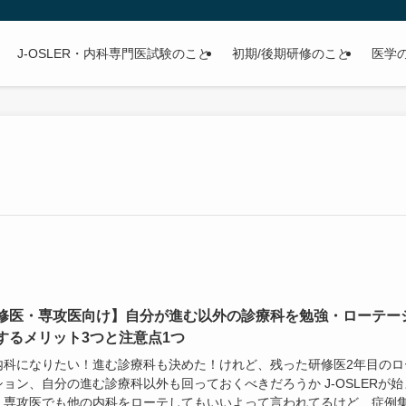
J-OSLER・内科専門医試験のこと
初期/後期研修のこと
医学
修医・専攻医向け】自分が進む以外の診療科を勉強・ローテー
するメリット3つと注意点1つ
内科になりたい！進む診療科も決めた！けれど、残った研修医2年目のロ
ョン、自分の進む診療科以外も回っておくべきだろうか J-OSLERが始
、専攻医でも他の内科をローテしてもいいよって言われてるけど、症例