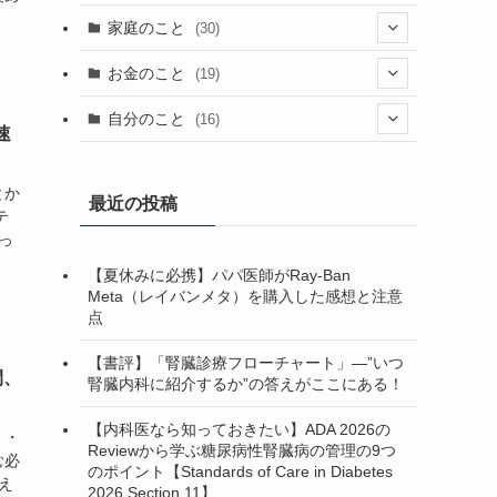
(23)
(13)
(9)
(1)
(2)
家庭のこと
(30)
(2)
(7)
(1)
(3)
(2)
(1)
(13)
お金のこと
(19)
(5)
(1)
(2)
(7)
(4)
(7)
(12)
(4)
自分のこと
(16)
速
(4)
(6)
(37)
(2)
(1)
(6)
(4)
(6)
(5)
とか
(1)
(7)
(1)
最近の投稿
(5)
テ
(13)
(1)
(3)
っ
(2)
【夏休みに必携】パパ医師がRay-Ban
(1)
(10)
(2)
(1)
(2)
Meta（レイバンメタ）を購入した感想と注意
点
(1)
(3)
(1)
(1)
(3)
(1)
(1)
【書評】「腎臓診療フローチャート」—”いつ
間、
腎臓内科に紹介するか”の答えがここにある！
(4)
【内科医なら知っておきたい】ADA 2026の
・・
(3)
Reviewから学ぶ糖尿病性腎臓病の管理の9つ
む必
のポイント【Standards of Care in Diabetes
え
(1)
2026 Section 11】