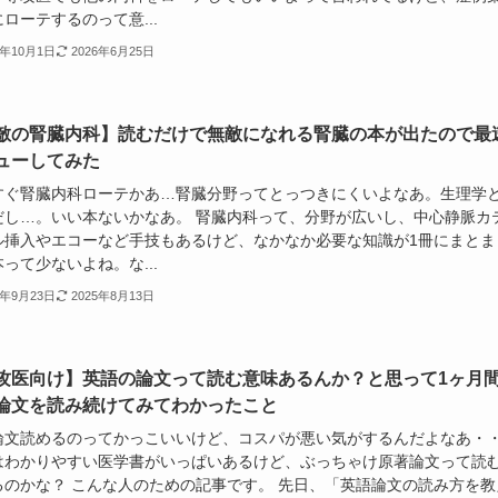
ローテするのって意...
4年10月1日
2026年6月25日
敵の腎臓内科】読むだけで無敵になれる腎臓の本が出たので最
ューしてみた
すぐ腎臓内科ローテかあ…腎臓分野ってとっつきにくいよなあ。生理学
だし…。いい本ないかなあ。 腎臓内科って、分野が広いし、中心静脈カ
ル挿入やエコーなど手技もあるけど、なかなか必要な知識が1冊にまとま
って少ないよね。な...
4年9月23日
2025年8月13日
攻医向け】英語の論文って読む意味あるんか？と思って1ヶ月
論文を読み続けてみてわかったこと
論文読めるのってかっこいいけど、コスパが悪い気がするんだよなあ・
はわかりやすい医学書がいっぱいあるけど、ぶっちゃけ原著論文って読
るのかな？ こんな人のための記事です。 先日、「英語論文の読み方を教