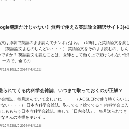
oogle翻訳だけじゃない】無料で使える英語論文翻訳サイト3(+1
論文は原著で英語のまま読んでナンボだよね。（印刷した英語論文を渡
） （英語論文よむのしんどい・・・） 英語論文をそのまま読むの、しん
いですか？ 英語論文を読むことは、医師として働く上で避けられない仕
 一方で、全ての...
1年11月10日
2024年4月12日
送られてくる内科学会雑誌、いつまで取っておくのが正解？
会雑誌、毎月読んでいて楽しいね ・・・（J-OSLERで使う時くらいし
でない・・・） 日本内科学会雑誌、取ってる？捨ててる？ 内科学会に入
誰しももらう日本内科学会雑誌、略して「日内会誌」。 毎月送られてき
なさんの本棚をキレイ...
1年10月23日
2024年4月11日