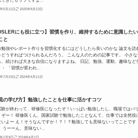
てきたセリフですよ...
4年5月11日
2025年8月13日
-OSLERにも役に立つ】習慣を作り、維持するために意識したい
こと
の勉強やレポート作りを習慣化するにはどうしたら良いのかな 論文を読
をどうすればつけられるんだろう。 こんな人のための記事です。 小さな
も、続ければ大きな自信になりますよね。 日記、勉強、運動、趣味など
・ 「習慣が変われ...
2年7月23日
2024年4月11日
流の学び方】勉強したことを仕事に活かすコツ
試験が終わって、研修医になったぞ！いっぱい勉強したし、職場ではバ
くぞー！ 研修医くん、国家試験で勉強したことなんて、仕事では全然役
ないよー え！そうなんですか！？！？勉強しても意味ないってことです
 うーーん、意味ない...
2年2月9日
2024年4月1日