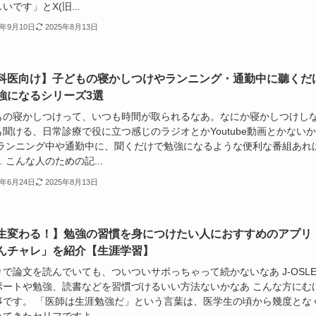
いです」とX(旧...
4年9月10日
2025年8月13日
科医向け】子どもの寝かしつけやランニング・通勤中に聽くだ
強になるシリーズ3選
もの寝かしつけって、いつも時間が取られるなあ。なにか寝かしつけし
聞ける、日常診療で役に立つ感じのラジオとかYoutube動画とかないか
 ランニング中や通勤中に、聞くだけで勉強になるような便利な番組あれ
 こんな人のための記...
4年6月24日
2025年8月13日
生変わる！】勉強の習慣を身につけたい人におすすめのアプリ
んチャレ」を紹介【生涯学習】
で論文を読んでいても、ついついサボっちゃって続かないなあ J-OSLE
ポートや勉強、読書などを習慣づけるいい方法ないかなあ こんな方にむ
事です。 「医師は生涯勉強だ」という言葉は、医学生の頃から幾度とな