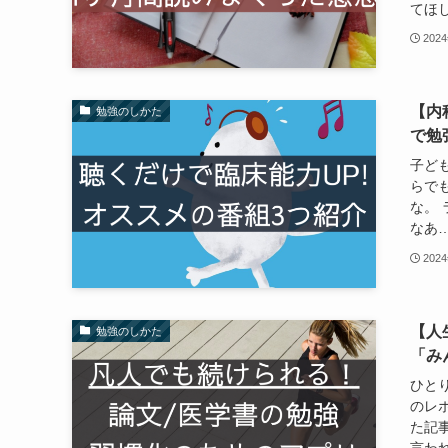
てほし
202
【内
勉強のしかた
で勉
子ど
らでも
な。
なあ…
202
【人
勉強のしかた
「み
ひとり
のレ
た記