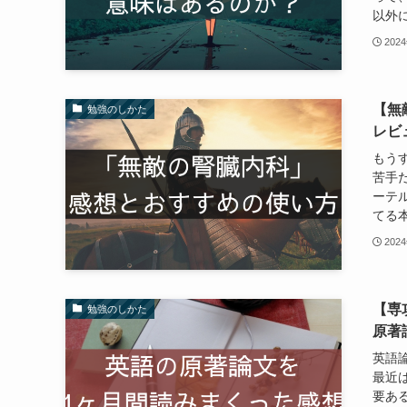
以外に
202
【無
勉強のしかた
レビ
もう
苦手
ーテ
てる本
202
【専
勉強のしかた
原著
英語
最近
要あ