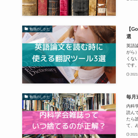
【G
勉強のしかた
選
英語
がら
くな
です。
202
毎月
勉強のしかた
内科学
読ん
たら
て、み
202