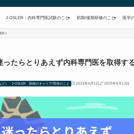
J-OSLER・内科専門医試験のこと
初期/後期研修のこと
医学
LER
迷ったらとりあえず内科専門医を取得す
2023年4月1日
2025年8月13日
策など）
J-OSLER
医師のキャリア/育休のこと