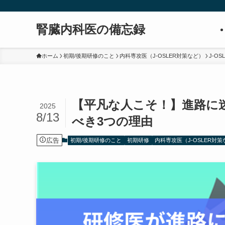
腎臓内科医の備忘録
ホーム
初期/後期研修のこと
内科専攻医（J-OSLER対策など）
J-OS
【平凡な人こそ！】進路に
2025
8/13
べき3つの理由
広告
初期/後期研修のこと
初期研修
内科専攻医（J-OSLER対