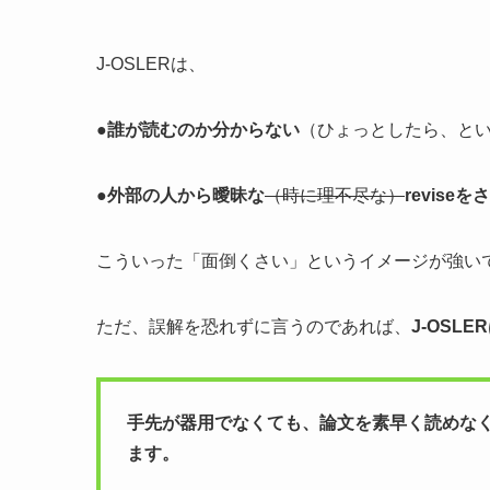
J-OSLERは、
●
誰が読むのか分からない
（ひょっとしたら、と
●
外部の人から曖昧な
（時に理不尽な）
revise
こういった「面倒くさい」というイメージが強い
ただ、誤解を恐れずに言うのであれば、
J-OSL
手先が器用でなくても、論文を素早く読めな
ます。