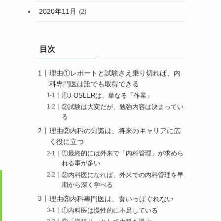
2020年11月
(2)
目次
理由①レポートと試験さえ乗り切れば、内
科専門医は誰でも取得できる
①J-OSLERは、単なる「作業」
②試験は大変だが、勉強内容は決まってい
る
理由②内科の知識は、将来のキャリアに広
く役に立つ
①最終的には外来で「内科管理」が求めら
れる事が多い
②内科医になれば、外来での内科管理を早
期から深く学べる
理由③内科專門医は、食いっぱぐれない
①内科医は慢性的に不足している