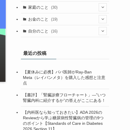
(23)
(13)
(9)
(1)
(2)
家庭のこと
(30)
(2)
(7)
(1)
(3)
(2)
(1)
(13)
お金のこと
(19)
(5)
(1)
(2)
(7)
(4)
(7)
(12)
(4)
自分のこと
(16)
(4)
(6)
(37)
(2)
(1)
(6)
(4)
(6)
(5)
(1)
(7)
(1)
最近の投稿
(5)
(13)
(1)
(3)
(2)
【夏休みに必携】パパ医師がRay-Ban
(1)
(10)
(2)
(1)
(2)
Meta（レイバンメタ）を購入した感想と注意
点
(1)
(3)
(1)
(1)
(3)
(1)
(1)
【書評】「腎臓診療フローチャート」—”いつ
腎臓内科に紹介するか”の答えがここにある！
(4)
【内科医なら知っておきたい】ADA 2026の
(3)
Reviewから学ぶ糖尿病性腎臓病の管理の9つ
のポイント【Standards of Care in Diabetes
(1)
2026 Section 11】