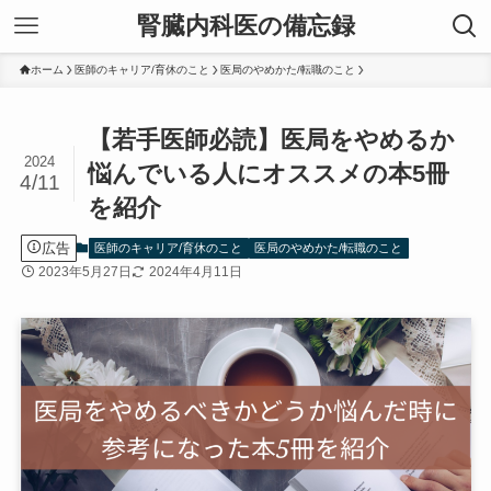
腎臓内科医の備忘録
ホーム
医師のキャリア/育休のこと
医局のやめかた/転職のこと
【若手医師必読】医局をやめるか
2024
悩んでいる人にオススメの本5冊
4/11
を紹介
広告
医師のキャリア/育休のこと
医局のやめかた/転職のこと
2023年5月27日
2024年4月11日