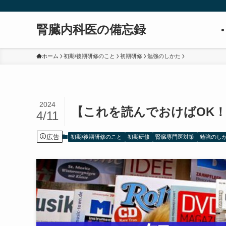
腎臓内科医の備忘録
ホーム
初期/後期研修のこと
初期研修
勉強のしかた
2024
【これを読んでおけばOK
4/11
広告
初期/後期研修のこと
初期研修
腎臓専門医対策
勉強のし