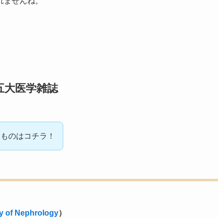
れませんね。
五大医学雑誌
なものはコチラ！
y of Nephrology
）