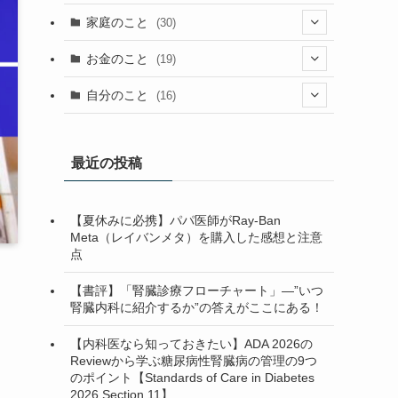
(23)
(13)
(9)
(1)
(2)
家庭のこと
(30)
(2)
(7)
(1)
(3)
(2)
(1)
(13)
お金のこと
(19)
(5)
(1)
(2)
(7)
(4)
(7)
(12)
(4)
自分のこと
(16)
(4)
(6)
(37)
(2)
(1)
(6)
(4)
(6)
(5)
(1)
(7)
(1)
最近の投稿
(5)
(13)
(1)
(3)
(2)
【夏休みに必携】パパ医師がRay-Ban
(1)
(10)
(2)
(1)
(2)
Meta（レイバンメタ）を購入した感想と注意
点
(1)
(3)
(1)
(1)
(3)
(1)
(1)
【書評】「腎臓診療フローチャート」—”いつ
腎臓内科に紹介するか”の答えがここにある！
(4)
【内科医なら知っておきたい】ADA 2026の
(3)
Reviewから学ぶ糖尿病性腎臓病の管理の9つ
のポイント【Standards of Care in Diabetes
(1)
2026 Section 11】