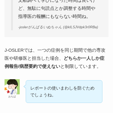
文献調べて学びになった時間は良いけ
ど、無駄に句読点とか調整する時間や
指導医の報酬にもならない時間ね。
-joslerがんばるいぬちゃん (@kILSJVdpk3r0RBa)
J-OSLERでは、一つの症例を同じ期間で他の専攻
医や研修医と担当した場合、
どちらか一人しか症
例報告/病歴要約で使えない
と制限しています。
レポートの使いまわしを防ぐため
でしょうね。
おちば