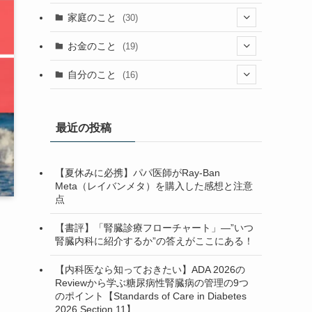
(23)
(13)
(9)
(1)
(2)
家庭のこと
(30)
(2)
(7)
(1)
(3)
(2)
(1)
(13)
お金のこと
(19)
(5)
(1)
(2)
(7)
(4)
(7)
(12)
(4)
自分のこと
(16)
(4)
(6)
(37)
(2)
(1)
(6)
(4)
(6)
(5)
(1)
(7)
(1)
最近の投稿
(5)
(13)
(1)
(3)
(2)
【夏休みに必携】パパ医師がRay-Ban
(1)
(10)
(2)
(1)
(2)
Meta（レイバンメタ）を購入した感想と注意
点
(1)
(3)
(1)
(1)
(3)
(1)
(1)
【書評】「腎臓診療フローチャート」—”いつ
腎臓内科に紹介するか”の答えがここにある！
(4)
【内科医なら知っておきたい】ADA 2026の
(3)
Reviewから学ぶ糖尿病性腎臓病の管理の9つ
のポイント【Standards of Care in Diabetes
(1)
2026 Section 11】