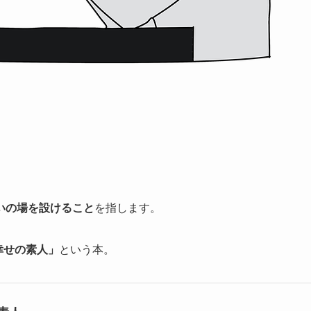
いの場を設けること
を指します。
は幸せの素人」
という本。