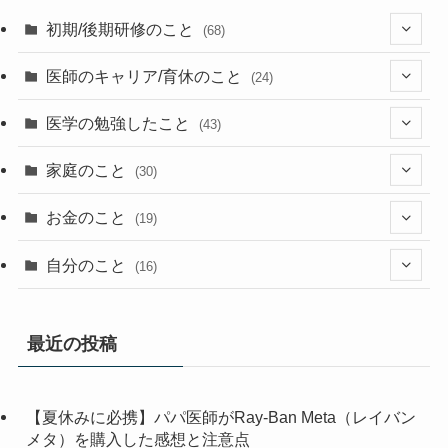
初期/後期研修のこと
(68)
(26)
医師のキャリア/育休のこと
(24)
(2)
(36)
(1)
医学の勉強したこと
(43)
(23)
(13)
(9)
(1)
(2)
家庭のこと
(30)
(2)
(7)
(1)
(3)
(2)
(1)
(13)
お金のこと
(19)
(5)
(1)
(2)
(7)
(4)
(7)
(12)
(4)
自分のこと
(16)
(4)
(6)
(6)
(37)
(2)
(1)
(6)
(4)
(5)
(1)
(7)
最近の投稿
(1)
(5)
(13)
(1)
(3)
(2)
【夏休みに必携】パパ医師がRay-Ban Meta（レイバン
(1)
(10)
(2)
(1)
メタ）を購入した感想と注意点
(2)