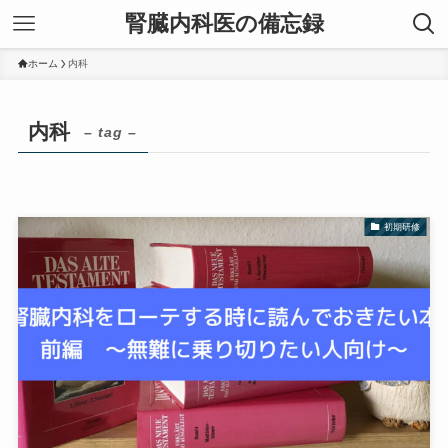
腎臓内科医の備忘録
ホーム
内科
内科
– tag –
初期研修