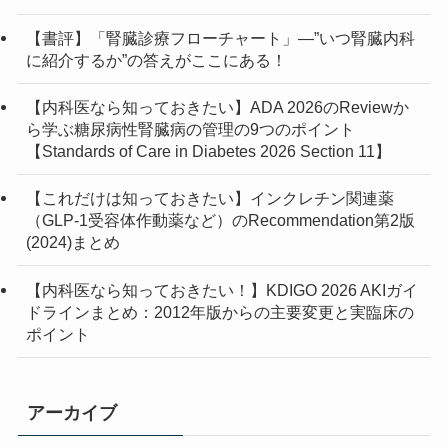
(1)
(3)
(1)
(1)
【書評】「腎臓診療フローチャート」—”いつ腎臓内科
に紹介するか”の答えがここにある！
(3)
(1)
(1)
(4)
【内科医なら知っておきたい】ADA 2026のReviewか
ら学ぶ糖尿病性腎臓病の管理の9つのポイント
(3)
【Standards of Care in Diabetes 2026 Section 11】
(1)
【これだけは知っておきたい】インクレチン関連薬
（GLP-1受容体作動薬など）のRecommendation第2版
(2)
(2024)まとめ
(7)
【内科医なら知っておきたい！】KDIGO 2026 AKIガイ
ドラインまとめ：2012年版からの主要変更と実臨床の
(2)
ポイント
アーカイブ